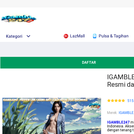
LazMall
Pulsa & Tagihan
Kategori
DAFTAR
IGAMBLE2
Resmi da
515
Merek
:
IGAMBLE
IGAMBLE247
me
Indonesia. Akses
dengan tenang t